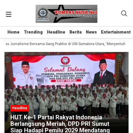
Home
Home
Trending
Trending
Headline
Headline
Berita
Berita
News
News
Entertainment
Entertainment
Kelas Jurnalisme Bersama Sang Praktisi di UIN Sumatera Utara, ‘Menyentuh Hati 
Headline
HUT Ke-1 Partai Rakyat Indonesia
Berlangsung Meriah, DPD PRI Sumut
Siap Hadapi Pemilu 2029 Mendatang