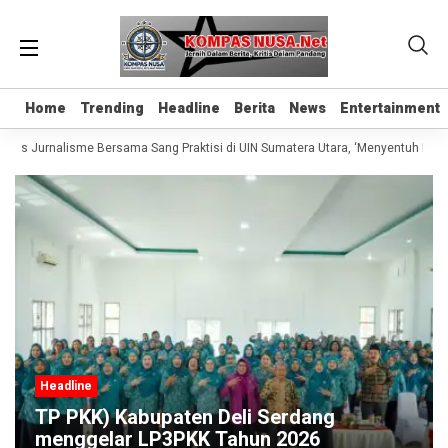
Home
Home
Trending
Trending
Headline
Headline
Berita
Berita
News
News
Entertainment
Entertainment
elas Jurnalisme Bersama Sang Praktisi di UIN Sumatera Utara, ‘Menyentuh Hati L
Headline
TP PKK) Kabupaten Deli Serdang
menggelar LP3PKK Tahun 2026