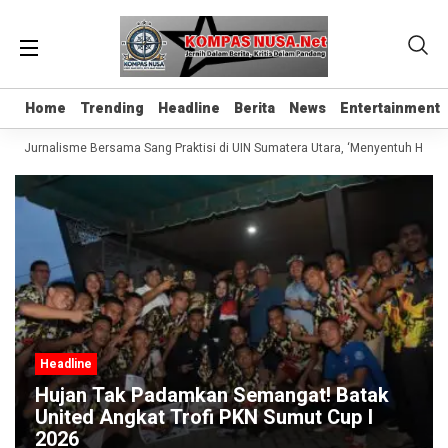
Home
Home
Trending
Trending
Headline
Headline
Berita
Berita
News
News
Entertainment
Entertainment
las Jurnalisme Bersama Sang Praktisi di UIN Sumatera Utara, ‘Menyentuh Hati Le
Headline
Hujan Tak Padamkan Semangat! Batak
United Angkat Trofi PKN Sumut Cup I
2026