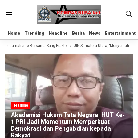
Home
Home
Trending
Trending
Headline
Headline
Berita
Berita
News
News
Entertainment
Entertainment
elas Jurnalisme Bersama Sang Praktisi di UIN Sumatera Utara, ‘Menyentuh Hati L
Headline
Akademisi Hukum Tata Negara: HUT Ke-
1 PRI Jadi Momentum Memperkuat
Demokrasi dan Pengabdian kepada
Rakyat