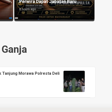
Perwira Dapat Jabatan Baru
Bersi
8 hours ago
1 day a
Ganja
 Tanjung Morawa Polresta Deli