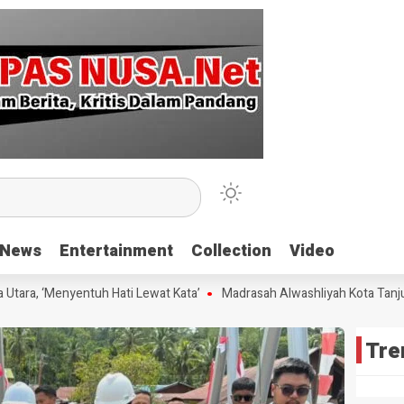
News
News
Entertainment
Entertainment
Collection
Collection
Video
Video
ra, ‘Menyentuh Hati Lewat Kata’
Madrasah Alwashliyah Kota Tanjungb
Tre