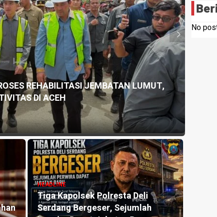
Ber
No post
PROSES REHABILITASI JEMBATAN LUMUT,
HEADLI
IVITAS DI ACEH
TP PK
9 hours
HEADLI
Sema
HEADLINE
Tiga Kapolsek Polresta Deli
Suka
ahan
Serdang Bergeser, Sejumlah
Royo