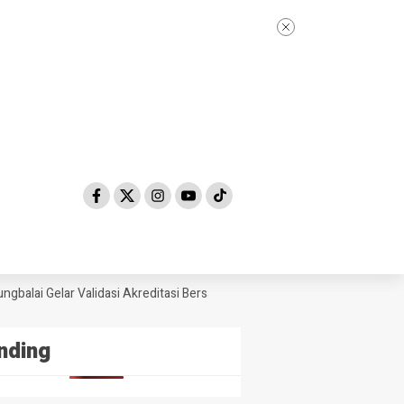
alai Gelar Validasi Akreditasi Bersama Tim Asesor BAN-PDM Tahun 2026
nding