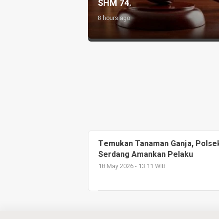
nak
SHM 74.
8 hours ago
Temukan Tanaman Ganja, Polsek
Serdang Amankan Pelaku
18 May 2026 - 13:11 WIB