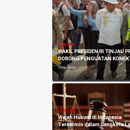
HEADLINE
WAKIL PRESIDEN RI TINJAU 
ahun 2026
DORONG PENGUATAN KONEKT
2 hours ago
HEADLINE
aju Salurkan PMT
Wajah Hukum di Indonesia
unting, Perkuat
Tercermin dalam Sengketa L