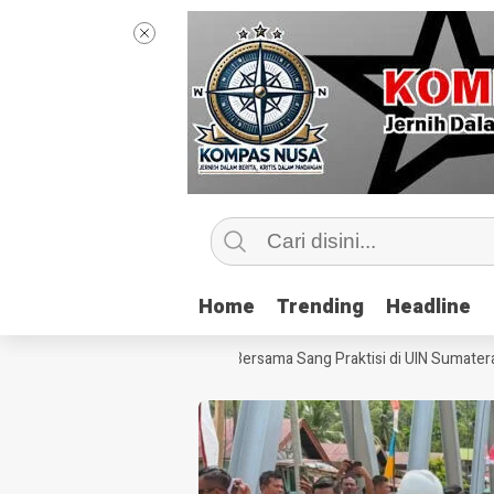
Home
Home
Trending
Trending
Headline
Headline
Mengintip Kelas Jurnalisme Bersama Sang Praktisi di UIN Sumatera Uta