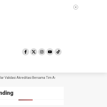
Validasi Akreditasi Bersama Tim Asesor BAN-PDM Tahun 2026
Skandal
nding