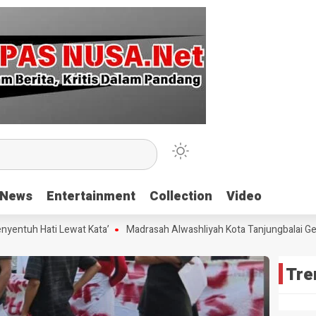
News
News
Entertainment
Entertainment
Collection
Collection
Video
Video
tuh Hati Lewat Kata’
Madrasah Alwashliyah Kota Tanjungbalai Gelar 
Tre