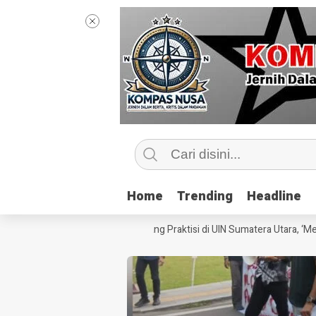
Home
Home
Trending
Trending
Headline
Headline
 Kelas Jurnalisme Bersama Sang Praktisi di UIN Sumatera Utara, ‘Menyen