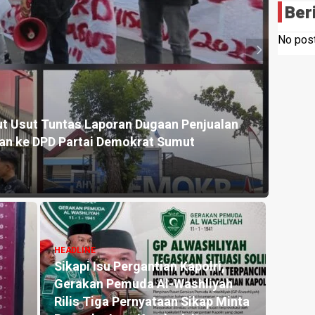
Ber
No post
HEADLI
 Usut Tuntas Laporan Dugaan Penjualan
Sema
tan ke DPD Partai Demokrat Sumut
Wujud
12 hour
HEADLINE
Sikapi Isu Pergantian Kapolri,
HEADLI
Gerakan Pemuda Al-Washliyah
Pemd
Rilis Tiga Pernyataan Sikap Minta
untuk