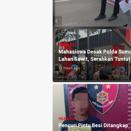
HEADLINE
Gotong Royong
Mahasiswa Desak Polda Sumut
Lahan Sawit, Serahkan Tuntu
17 hours ago
ke 14, PP IWO
HEADLINE
swa Untuk 8 Siswa
Pencuri Pintu Besi Ditangkap