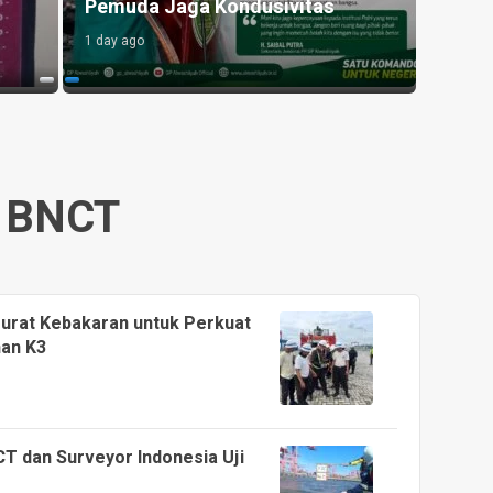
Pemuda Jaga Kondusivitas
Gizi 
1 day ago
12 hour
BNCT
urat Kebakaran untuk Perkuat
an K3
T dan Surveyor Indonesia Uji