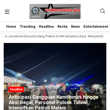
Home
Home
Trending
Trending
Headline
Headline
Berita
Berita
News
News
Entertainment
Entertainment
elas Jurnalisme Bersama Sang Praktisi di UIN Sumatera Utara, ‘Menyentuh Hati 
Headline
Antisipasi Gangguan Kamtibmas hingga
Aksi Begal, Personel Polsek Talawi
Intensifkan Patroli Malam