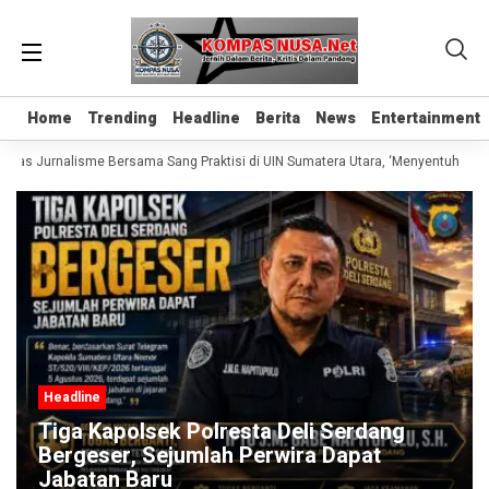
Home
Home
Trending
Trending
Headline
Headline
Berita
Berita
News
News
Entertainment
Entertainment
elas Jurnalisme Bersama Sang Praktisi di UIN Sumatera Utara, ‘Menyentuh Hati 
Headline
Tiga Kapolsek Polresta Deli Serdang
Bergeser, Sejumlah Perwira Dapat
Jabatan Baru