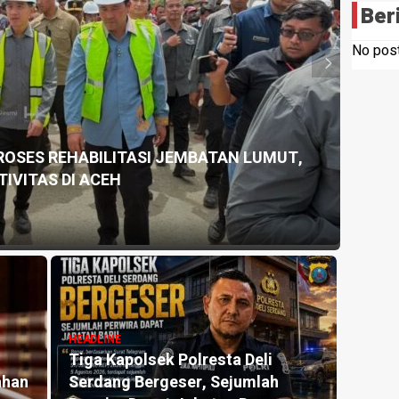
Ber
No post
HEADLI
WAKI
ang menggelar LP3PKK Tahun 2026
DORO
16 hour
es
HEADLINE
HEADLI
Pemdes Suka Maju Salurkan PMT
Wajah
n
untuk Cegah Stunting, Perkuat
Terc