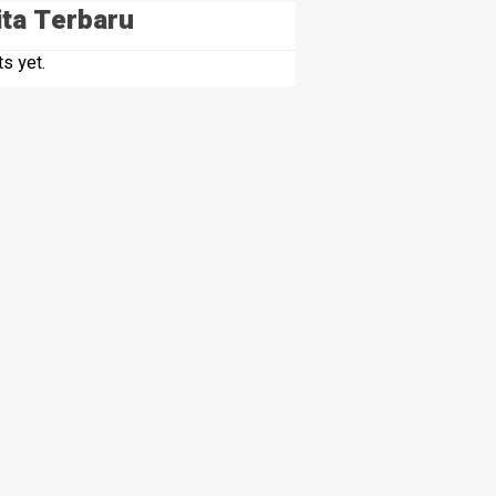
ita Terbaru
s yet.
NE
L PRESIDEN RI TINJAU PROSES REHABILITASI JEMBA
NG PENGUATAN KONEKTIVITAS DI ACEH
s ago
NE
HEADLINE
 Hukum di Indonesia
Tiga Kapolsek Polre
ermin dalam Sengketa Lahan
Serdang Bergeser, 