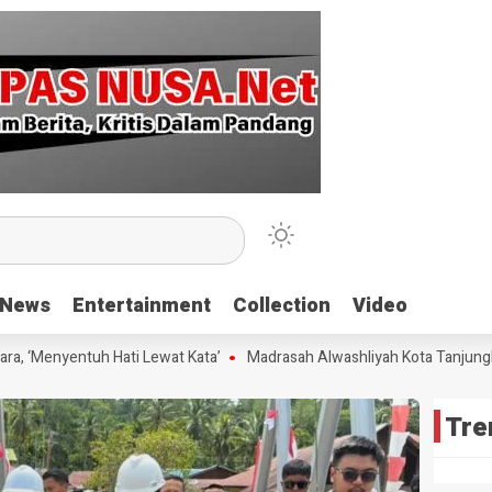
News
News
Entertainment
Entertainment
Collection
Collection
Video
Video
enyentuh Hati Lewat Kata’
Madrasah Alwashliyah Kota Tanjungbalai 
Tre