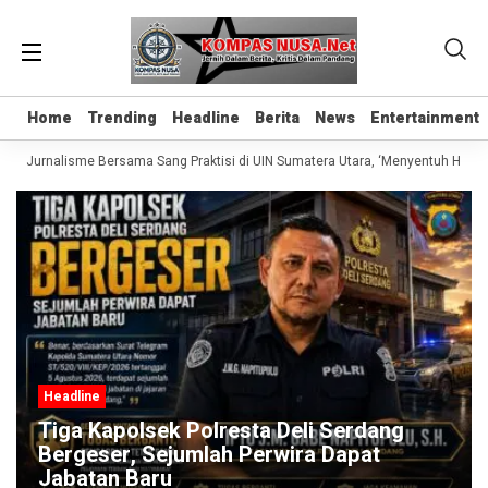
Home
Home
Trending
Trending
Headline
Headline
Berita
Berita
News
News
Entertainment
Entertainment
las Jurnalisme Bersama Sang Praktisi di UIN Sumatera Utara, ‘Menyentuh Hati Le
Headline
Tiga Kapolsek Polresta Deli Serdang
Bergeser, Sejumlah Perwira Dapat
Jabatan Baru