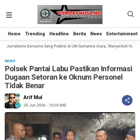
Home
Home
Trending
Trending
Headline
Headline
Berita
Berita
News
News
Entertainment
Entertainment
s Jurnalisme Bersama Sang Praktisi di UIN Sumatera Utara, ‘Menyentuh Hati Lew
NEWS
Polsek Pantai Labu Pastikan Informasi
Dugaan Setoran ke Oknum Personel
Tidak Benar
Arif Mul
29 Jun 2026 - 10:04 WIB