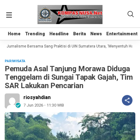
Home
Home
Trending
Trending
Headline
Headline
Berita
Berita
News
News
Entertainment
Entertainment
as Jurnalisme Bersama Sang Praktisi di UIN Sumatera Utara, ‘Menyentuh Hati Lew
PARIWISATA
Pemuda Asal Tanjung Morawa Diduga
Tenggelam di Sungai Tapak Gajah, Tim
SAR Lakukan Pencarian
riosyahdian
7 Jun 2026 - 11:30 WIB