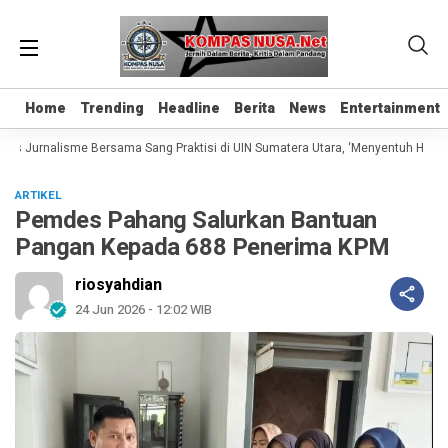
Home
Home
Trending
Trending
Headline
Headline
Berita
Berita
News
News
Entertainment
Entertainment
as Jurnalisme Bersama Sang Praktisi di UIN Sumatera Utara, ‘Menyentuh Hati Le
ARTIKEL
Pemdes Pahang Salurkan Bantuan
Pangan Kepada 688 Penerima KPM
riosyahdian
24 Jun 2026 - 12:02 WIB