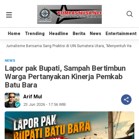
Home
Home
Trending
Trending
Headline
Headline
Berita
Berita
News
News
Entertainment
Entertainment
s Jurnalisme Bersama Sang Praktisi di UIN Sumatera Utara, ‘Menyentuh Hati Lewa
NEWS
Lapor pak Bupati, Sampah Bertimbun
Warga Pertanyakan Kinerja Pemkab
Batu Bara
Arif Mul
23 Jun 2026 - 17:56 WIB