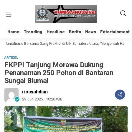
Home
Home
Trending
Trending
Headline
Headline
Berita
Berita
News
News
Entertainment
Entertainment
 Jurnalisme Bersama Sang Praktisi di UIN Sumatera Utara, ‘Menyentuh Hati Lewa
ARTIKEL
FKPPI Tanjung Morawa Dukung
Penanaman 250 Pohon di Bantaran
Sungai Blumai
riosyahdian
29 Jun 2026 - 10:20 WIB