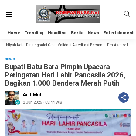
Home
Home
Trending
Trending
Headline
Headline
Berita
Berita
News
News
Entertainment
Entertainment
hliyah Kota Tanjungbalai Gelar Validasi Akreditasi Bersama Tim Asesor BAN-
NEWS
Bupati Batu Bara Pimpin Upacara
Peringatan Hari Lahir Pancasila 2026,
Bagikan 1.000 Bendera Merah Putih
Arif Mul
2 Jun 2026 - 03:44 WIB