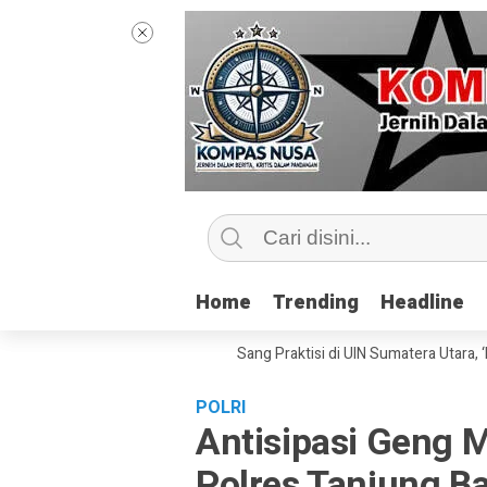
Home
Home
Trending
Trending
Headline
Headline
elas Jurnalisme Bersama Sang Praktisi di UIN Sumatera Utara, ‘Menyentu
POLRI
Antisipasi Geng M
Polres Tanjung Bal