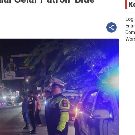
K
Log 
Entr
Com
Wor