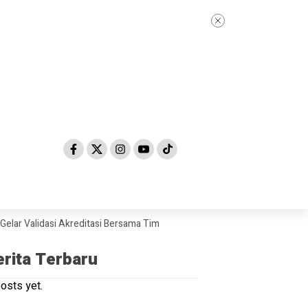
lidasi Akreditasi Bersama Tim Asesor BAN-PDM Tahun 2026
Skandal D
erita Terbaru
osts yet.