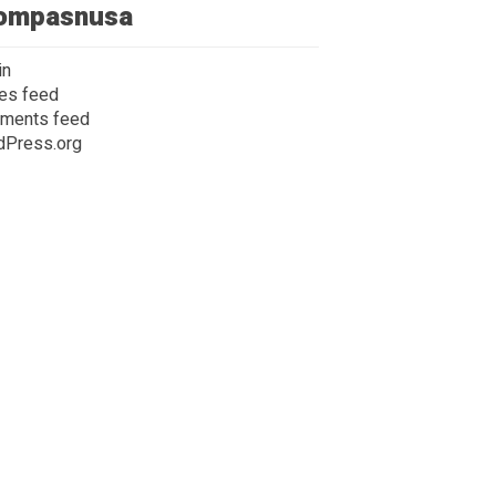
ompasnusa
in
ies feed
ments feed
dPress.org