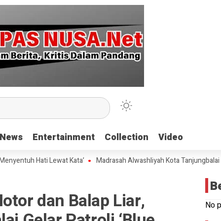
News
News
Entertainment
Entertainment
Collection
Collection
Video
Video
h Hati Lewat Kata’
Madrasah Alwashliyah Kota Tanjungbalai Gelar Va
B
otor dan Balap Liar,
No p
ai Gelar Patroli ‘Blue