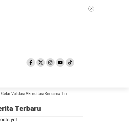
Validasi Akreditasi Bersama Tim Asesor BAN-PDM Tahun 2026
Skandal
erita Terbaru
osts yet.