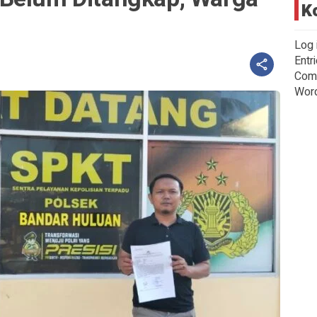
K
Log 
Entr
Com
Wor