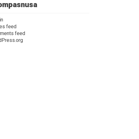
ompasnusa
in
ies feed
ments feed
dPress.org