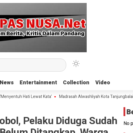
News
News
Entertainment
Entertainment
Collection
Collection
Video
Video
tuh Hati Lewat Kata’
Madrasah Alwashliyah Kota Tanjungbalai Gelar 
B
bol, Pelaku Diduga Sudah
No p
Belum Ditangkap, Warga