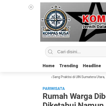
Home
Home
Trending
Trending
Headline
Headline
 Kelas Jurnalisme Bersama Sang Praktisi di UIN Sumatera Utara, ‘Menyen
PARIWISATA
Rumah Warga Dibo
Diketahui Namun 