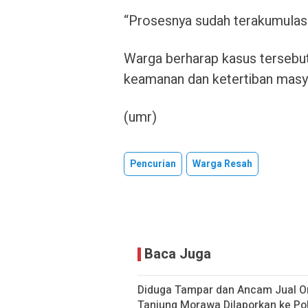
“Prosesnya sudah terakumulasi k
Warga berharap kasus tersebut 
keamanan dan ketertiban masya
(umr)
Pencurian
Warga Resah
Baca Juga
Diduga Tampar dan Ancam Jual O
Tanjung Morawa Dilaporkan ke Pol