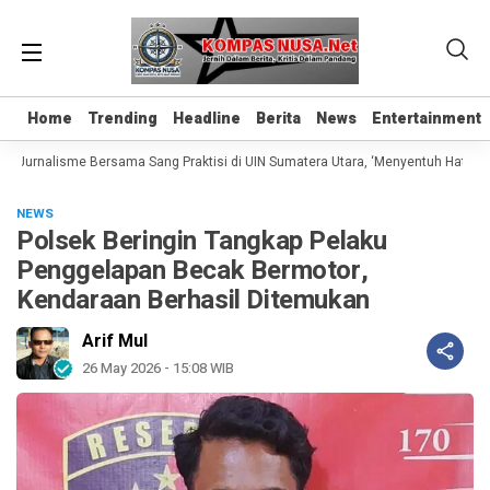
Home
Home
Trending
Trending
Headline
Headline
Berita
Berita
News
News
Entertainment
Entertainment
s Jurnalisme Bersama Sang Praktisi di UIN Sumatera Utara, ‘Menyentuh Hati Lewa
NEWS
Polsek Beringin Tangkap Pelaku
Penggelapan Becak Bermotor,
Kendaraan Berhasil Ditemukan
Arif Mul
26 May 2026 - 15:08 WIB