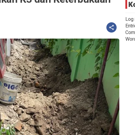
K
Log 
Entr
Com
Wor