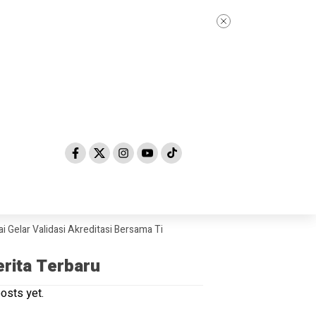
dasi Akreditasi Bersama Tim Asesor BAN-PDM Tahun 2026
Skandal Dug
erita Terbaru
osts yet.