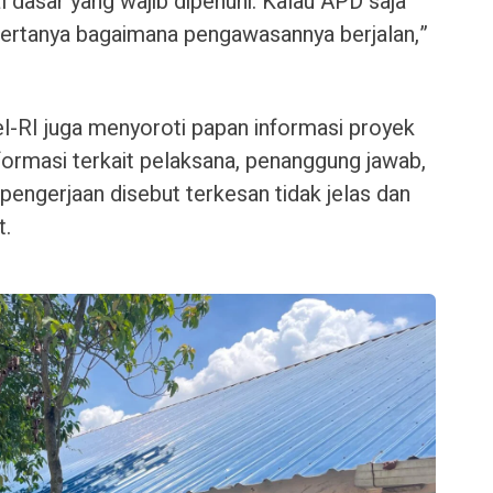
 dasar yang wajib dipenuhi. Kalau APD saja
 bertanya bagaimana pengawasannya berjalan,”
l-RI juga menyoroti papan informasi proyek
Informasi terkait pelaksana, penanggung jawab,
engerjaan disebut terkesan tidak jelas dan
t.