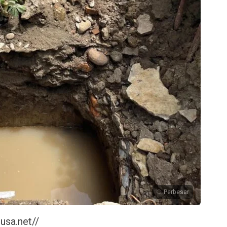
Perbesar
sa.net//