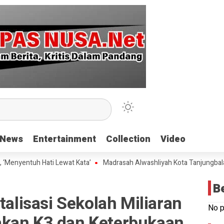
News
News
Entertainment
Entertainment
Collection
Collection
Video
Video
Hati Lewat Kata’
Madrasah Alwashliyah Kota Tanjungbalai Gelar Vali
B
talisasi Sekolah Miliaran
No p
kan K3 dan Keterbukaan