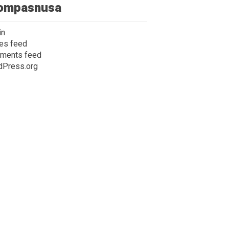
ompasnusa
in
ies feed
ments feed
dPress.org