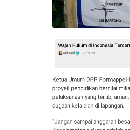
Wajah Hukum di Indonesia Terce
Arif Mul
2 hours
Ketua Umum DPP Formappel-RI
proyek pendidikan bernilai mil
pelaksanaan yang tertib, aman
dugaan kelalaian di lapangan.
“Jangan sampai anggaran besar