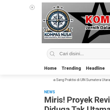
Home
Home
Trending
Trending
Headline
Headline
as Jurnalisme Bersama Sang Praktisi di UIN Sumatera Utara, ‘Menyentuh 
NEWS
Miris! Proyek Revi
Diduga Tak Utama