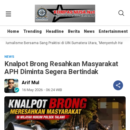
Home
Home
Trending
Trending
Headline
Headline
Berita
Berita
News
News
Entertainment
Entertainment
s Jurnalisme Bersama Sang Praktisi di UIN Sumatera Utara, ‘Menyentuh Hati Lewa
NEWS
Knalpot Brong Resahkan Masyarakat
APH Diminta Segera Bertindak
Arif Mul
16 May 2026 - 06:24 WIB