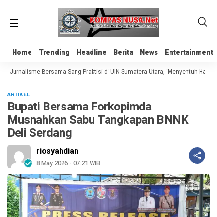
Home
Home
Trending
Trending
Headline
Headline
Berita
Berita
News
News
Entertainment
Entertainment
s Jurnalisme Bersama Sang Praktisi di UIN Sumatera Utara, ‘Menyentuh Hati Lewa
ARTIKEL
Bupati Bersama Forkopimda
Musnahkan Sabu Tangkapan BNNK
Deli Serdang
riosyahdian
8 May 2026 - 07:21 WIB