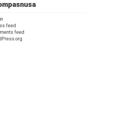
ompasnusa
in
ies feed
ments feed
dPress.org