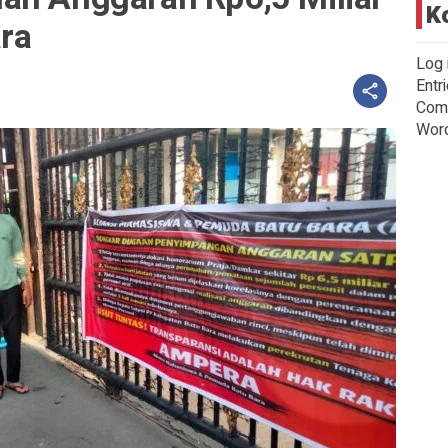
K
ra
Log 
Entr
Com
Wor