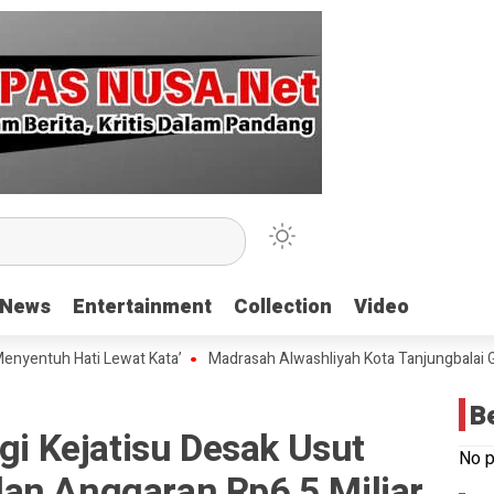
News
News
Entertainment
Entertainment
Collection
Collection
Video
Video
h Hati Lewat Kata’
Madrasah Alwashliyah Kota Tanjungbalai Gelar Va
B
 Kejatisu Desak Usut
No p
an Anggaran Rp6,5 Miliar