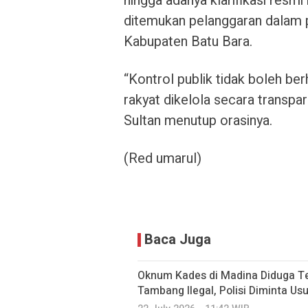
hingga adanya klarifikasi res
ditemukan pelanggaran dalam p
Kabupaten Batu Bara.
“Kontrol publik tidak boleh be
rakyat dikelola secara transpa
Sultan menutup orasinya.
(Red umarul)
Baca Juga
Oknum Kades di Madina Diduga Ter
Tambang Ilegal, Polisi Diminta Us