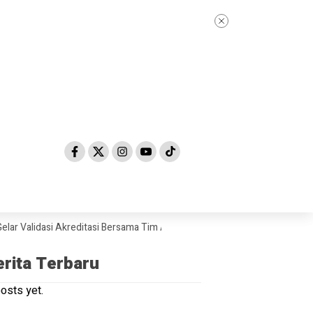
lidasi Akreditasi Bersama Tim Asesor BAN-PDM Tahun 2026
Skandal D
erita Terbaru
osts yet.