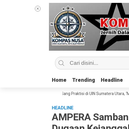
Home
Home
Trending
Trending
Headline
Headline
elas Jurnalisme Bersama Sang Praktisi di UIN Sumatera Utara, ‘Menyentu
HEADLINE
AMPERA Sambangi
Dugaan Kejanggal