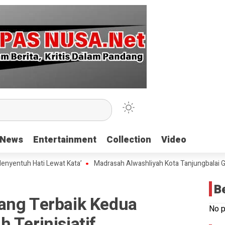
News
News
Entertainment
Entertainment
Collection
Collection
Video
Video
h Hati Lewat Kata’
Madrasah Alwashliyah Kota Tanjungbalai Gelar V
B
ang Terbaik Kedua
No p
 Terinisiatif