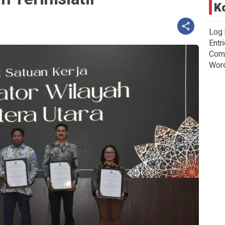
K
Log 
Entr
Com
Wor