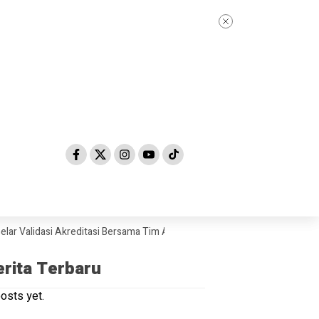
alidasi Akreditasi Bersama Tim Asesor BAN-PDM Tahun 2026
Skandal D
erita Terbaru
osts yet.