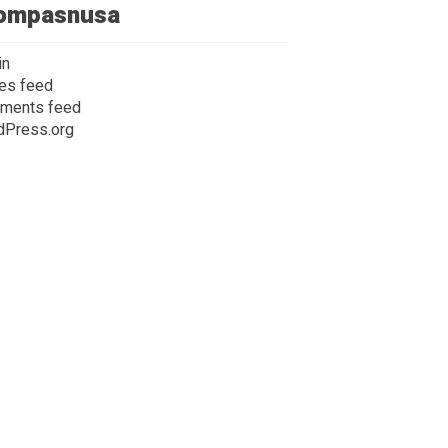
ompasnusa
in
ies feed
ments feed
dPress.org