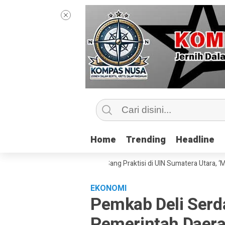
Home
Home
Trending
Trending
Headline
Headline
elas Jurnalisme Bersama Sang Praktisi di UIN Sumatera Utara, ‘Menyentu
EKONOMI
Pemkab Deli Serd
Pemerintah Daerah