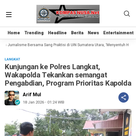
Home
Home
Trending
Trending
Headline
Headline
Berita
Berita
News
News
Entertainment
Entertainment
as Jurnalisme Bersama Sang Praktisi di UIN Sumatera Utara, ‘Menyentuh Hati Lew
LANGKAT
Kunjungan ke Polres Langkat,
Wakapolda Tekankan semangat
Pengabdian, Program Prioritas Kapolda
Arif Mul
18 Jan 2026 - 01:24 WIB