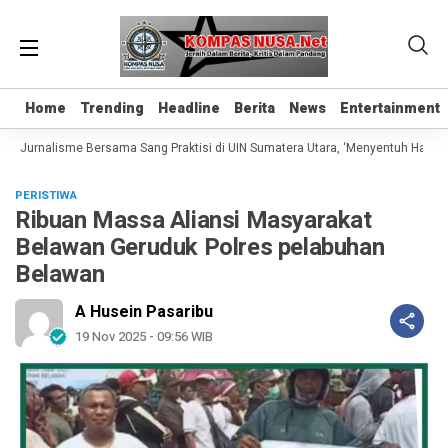
Home
Home
Trending
Trending
Headline
Headline
Berita
Berita
News
News
Entertainment
Entertainment
as Jurnalisme Bersama Sang Praktisi di UIN Sumatera Utara, ‘Menyentuh Hati Lew
PERISTIWA
Ribuan Massa Aliansi Masyarakat
Belawan Geruduk Polres pelabuhan
Belawan
A Husein Pasaribu
19 Nov 2025 - 09:56 WIB