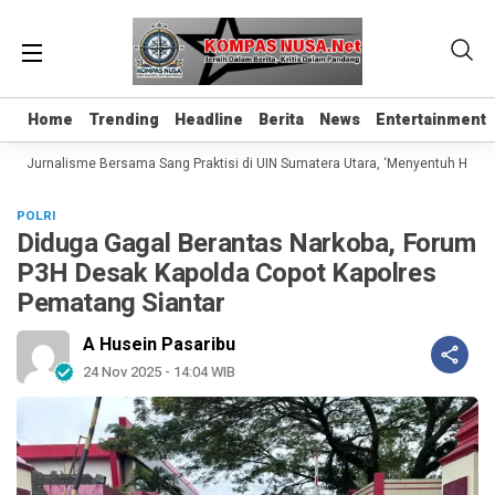
Home
Home
Trending
Trending
Headline
Headline
Berita
Berita
News
News
Entertainment
Entertainment
as Jurnalisme Bersama Sang Praktisi di UIN Sumatera Utara, ‘Menyentuh Hati Lew
POLRI
Diduga Gagal Berantas Narkoba, Forum
P3H Desak Kapolda Copot Kapolres
Pematang Siantar
A Husein Pasaribu
24 Nov 2025 - 14:04 WIB