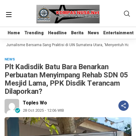
Home
Home
Trending
Trending
Headline
Headline
Berita
Berita
News
News
Entertainment
Entertainment
s Jurnalisme Bersama Sang Praktisi di UIN Sumatera Utara, ‘Menyentuh Hati Lewa
NEWS
Plt Kadisdik Batu Bara Benarkan
Perbuatan Menyimpang Rehab SDN 05
Mesjid Lama, PPK Disdik Terancam
Dilaporkan?
Toples Wo
28 Oct 2025 - 12:06 WIB