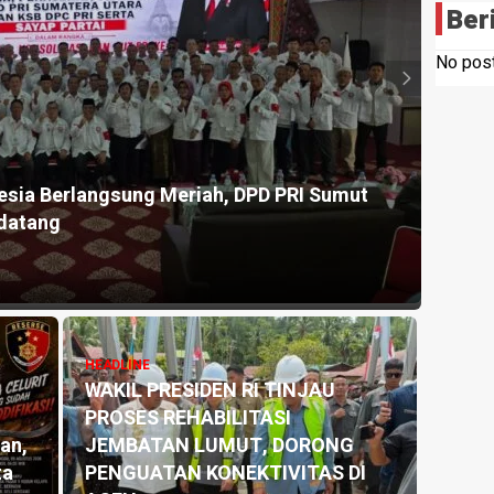
Ber
No post
esia Tercermin dalam Sengketa Lahan SHM 74.
a Deli
HEADLINE
jumlah
TP PKK) Kabupaten Deli Serdang