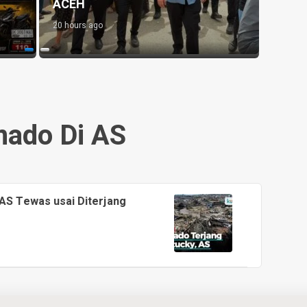
n Baru
menggelar LP3PKK Tahun 2026
1 day ago
nado Di AS
 AS Tewas usai Diterjang