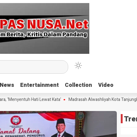
News
News
Entertainment
Entertainment
Collection
Collection
Video
Video
 ‘Menyentuh Hati Lewat Kata’
Madrasah Alwashliyah Kota Tanjungbala
Tre