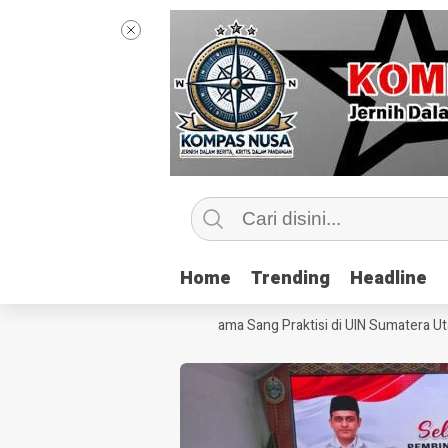
Home
Home
Trending
Trending
Headline
Headline
engintip Kelas Jurnalisme Bersama Sang Praktisi di UIN Sumatera Utara,