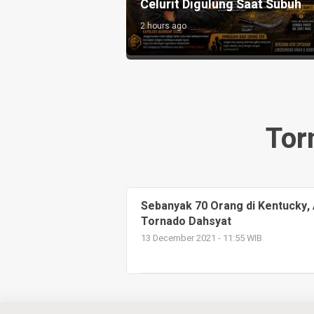
Perwira Dapat Jabata
go
1 day ago
Tor
Sebanyak 70 Orang di Kentucky,
Tornado Dahsyat
13 December 2021 - 11:55 WIB