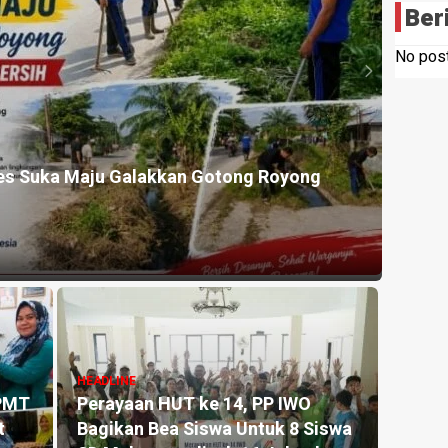
Ber
No post
HEADLI
es Suka Maju Galakkan Gotong Royong
Mahas
Lahan
9 hours
HEADLINE
 PMT
Perayaan HUT ke 14, PP IWO
HEADLI
t
Bagikan Bea Siswa Untuk 8 Siswa
Pencu