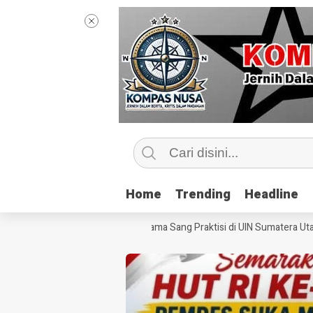
Home
Home
Trending
Trending
Headline
Headline
engintip Kelas Jurnalisme Bersama Sang Praktisi di UIN Sumatera Utara,