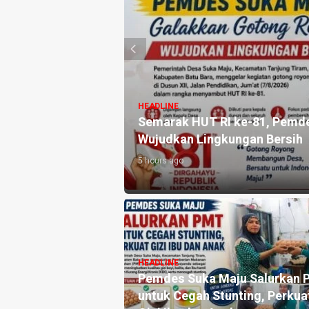
HEADLINE
ugaan Penjualan
Semarak HUT RI ke-81, Pemd
rat Sumut
Wujudkan Lingkungan Bersih
5 hours ago
antian Kapolri,
HEADLINE
a Al-Washliyah
Pemdes Suka Maju Salurkan
nyataan Sikap Minta
untuk Cegah Stunting, Perkua