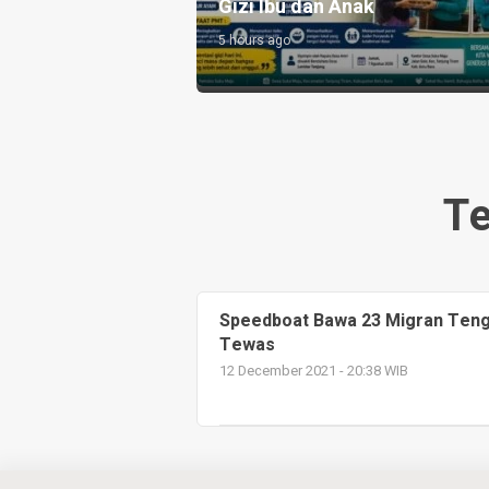
ondusivitas
Gizi Ibu dan Anak
5 hours ago
T
Speedboat Bawa 23 Migran Tengg
Tewas
12 December 2021 - 20:38 WIB