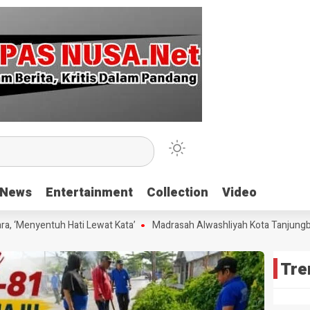
News
News
Entertainment
Entertainment
Collection
Collection
Video
Video
 ‘Menyentuh Hati Lewat Kata’
Madrasah Alwashliyah Kota Tanjungbala
Tre