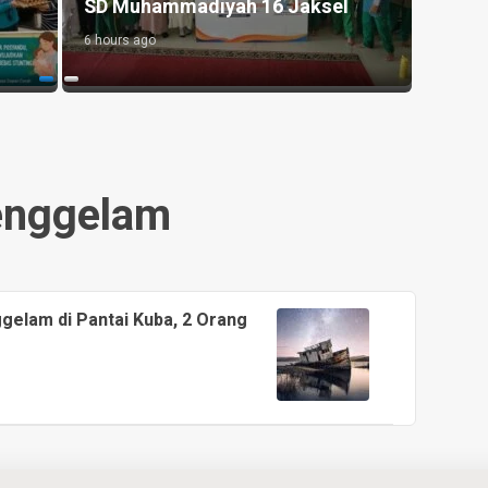
SD Muhammadiyah 16 Jaksel
Pols
6 hours ago
15 hour
enggelam
elam di Pantai Kuba, 2 Orang