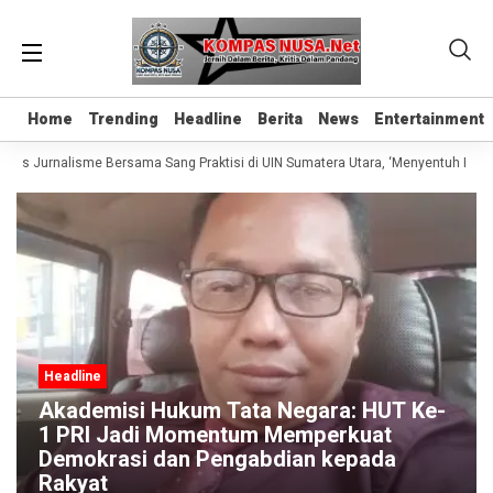
Home
Home
Trending
Trending
Headline
Headline
Berita
Berita
News
News
Entertainment
Entertainment
elas Jurnalisme Bersama Sang Praktisi di UIN Sumatera Utara, ‘Menyentuh Hati L
Headline
Akademisi Hukum Tata Negara: HUT Ke-
1 PRI Jadi Momentum Memperkuat
Demokrasi dan Pengabdian kepada
Rakyat