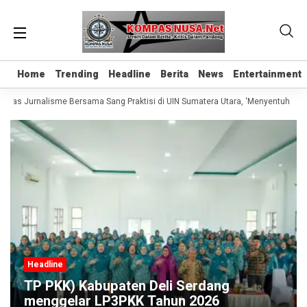
Home
Home
Trending
Trending
Headline
Headline
Berita
Berita
News
News
Entertainment
Entertainment
Kelas Jurnalisme Bersama Sang Praktisi di UIN Sumatera Utara, ‘Menyentuh Hati 
Headline
TP PKK) Kabupaten Deli Serdang
menggelar LP3PKK Tahun 2026