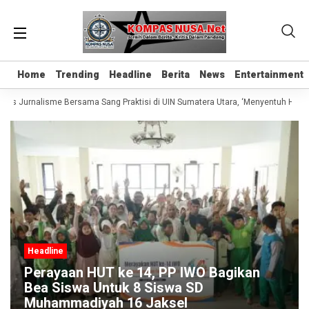
Home
Home
Trending
Trending
Headline
Headline
Berita
Berita
News
News
Entertainment
Entertainment
elas Jurnalisme Bersama Sang Praktisi di UIN Sumatera Utara, ‘Menyentuh Hati L
Headline
Perayaan HUT ke 14, PP IWO Bagikan
Bea Siswa Untuk 8 Siswa SD
Muhammadiyah 16 Jaksel