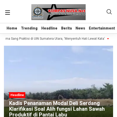
Home
Home
Trending
Trending
Headline
Headline
Berita
Berita
News
News
Entertainment
Entertainment
sama Sang Praktisi di UIN Sumatera Utara, ‘Menyentuh Hati Lewat Kata’
Madr
Headline
Kadis Penanaman Modal Deli Serdang
Klarifikasi Soal Alih fungsi Lahan Sawah
Produktif di Pantai Labu