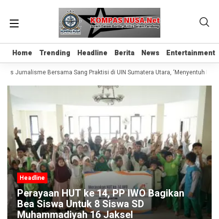
Home
Home
Trending
Trending
Headline
Headline
Berita
Berita
News
News
Entertainment
Entertainment
elas Jurnalisme Bersama Sang Praktisi di UIN Sumatera Utara, ‘Menyentuh Hati L
Headline
Perayaan HUT ke 14, PP IWO Bagikan
Bea Siswa Untuk 8 Siswa SD
Muhammadiyah 16 Jaksel