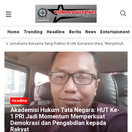
Home
Home
Trending
Trending
Headline
Headline
Berita
Berita
News
News
Entertainment
Entertainment
elas Jurnalisme Bersama Sang Praktisi di UIN Sumatera Utara, ‘Menyentuh Hati L
Headline
Akademisi Hukum Tata Negara: HUT Ke-
1 PRI Jadi Momentum Memperkuat
Demokrasi dan Pengabdian kepada
Rakyat