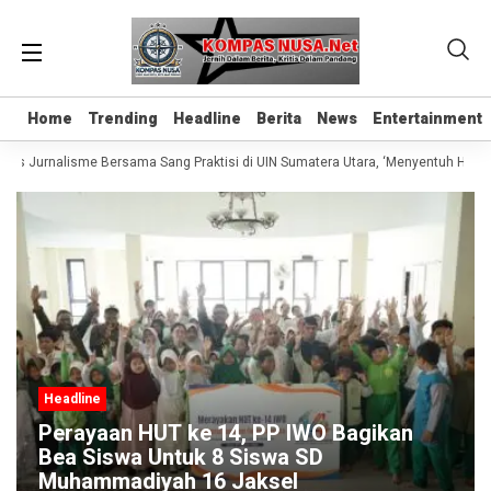
Home
Home
Trending
Trending
Headline
Headline
Berita
Berita
News
News
Entertainment
Entertainment
las Jurnalisme Bersama Sang Praktisi di UIN Sumatera Utara, ‘Menyentuh Hati L
Headline
Perayaan HUT ke 14, PP IWO Bagikan
Bea Siswa Untuk 8 Siswa SD
Muhammadiyah 16 Jaksel