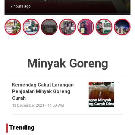
7 hours ago
Minyak Goreng
Kemendag Cabut Larangan
Penjualan Minyak Goreng
Curah
13 December 2021 - 11:50 WIB
Trending