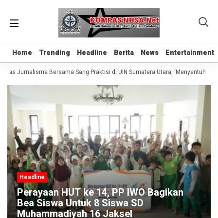
Home
Home
Trending
Trending
Headline
Headline
Berita
Berita
News
News
Entertainment
Entertainment
Kelas Jurnalisme Bersama Sang Praktisi di UIN Sumatera Utara, ‘Menyentuh Hati 
Headline
Perayaan HUT ke 14, PP IWO Bagikan
Bea Siswa Untuk 8 Siswa SD
Muhammadiyah 16 Jaksel