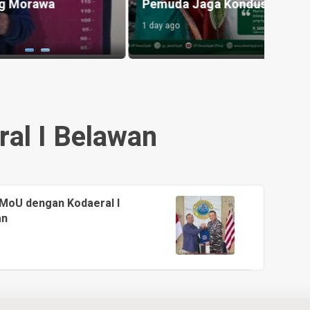
Pemuda Jaga Kondusivitas
Gizi 
1 day ago
10 hour
ral I Belawan
MoU dengan Kodaeral I
an