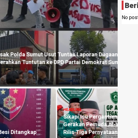
Ber
No post
HEADLI
 Usut Tuntas Laporan Dugaan Penjualan
Sema
tan ke DPD Partai Demokrat Sumut
Wujud
10 hour
HEADLINE
Sikapi Isu Pergantian Kapolri,
HEADLI
Gerakan Pemuda Al-Washliyah
Pemd
Rilis Tiga Pernyataan Sikap Minta
untuk