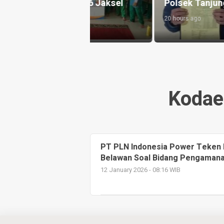
yah 16 Jaksel
Polsek Tanjung Morawa
20 hours ago
Kodae
PT PLN Indonesia Power Teken 
Belawan Soal Bidang Pengaman
12 January 2026 - 08:16 WIB