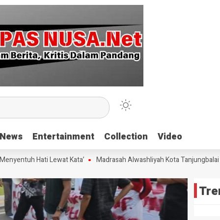
News
News
Entertainment
Entertainment
Collection
Collection
Video
Video
yentuh Hati Lewat Kata’
Madrasah Alwashliyah Kota Tanjungbalai Gel
Tre