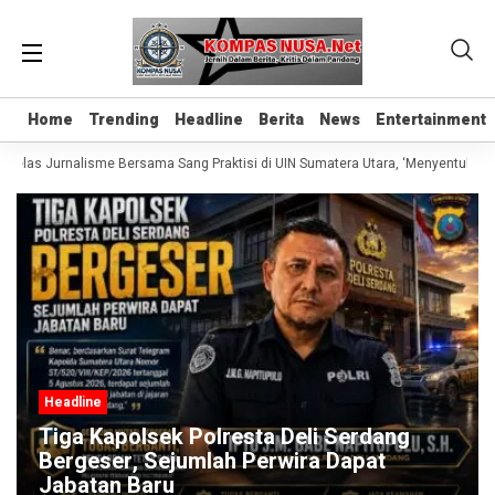
Home
Home
Trending
Trending
Headline
Headline
Berita
Berita
News
News
Entertainment
Entertainment
 Kelas Jurnalisme Bersama Sang Praktisi di UIN Sumatera Utara, ‘Menyentuh Hati
Headline
Tiga Kapolsek Polresta Deli Serdang
Bergeser, Sejumlah Perwira Dapat
Jabatan Baru