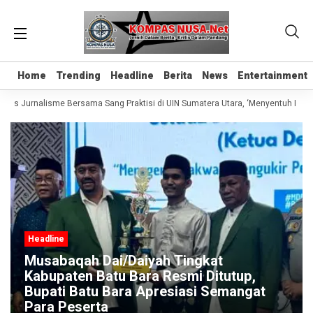
Home
Home
Trending
Trending
Headline
Headline
Berita
Berita
News
News
Entertainment
Entertainment
elas Jurnalisme Bersama Sang Praktisi di UIN Sumatera Utara, ‘Menyentuh Hati L
Headline
Musabaqah Dai/Daiyah Tingkat
Kabupaten Batu Bara Resmi Ditutup,
Bupati Batu Bara Apresiasi Semangat
Para Peserta