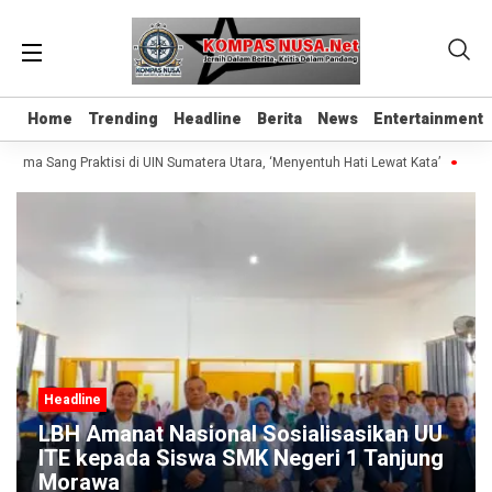
Home
Home
Trending
Trending
Headline
Headline
Berita
Berita
News
News
Entertainment
Entertainment
sama Sang Praktisi di UIN Sumatera Utara, ‘Menyentuh Hati Lewat Kata’
Madr
Headline
LBH Amanat Nasional Sosialisasikan UU
ITE kepada Siswa SMK Negeri 1 Tanjung
Morawa