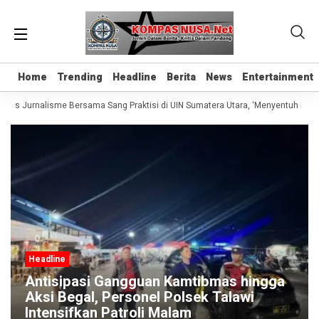
Home
Home
Trending
Trending
Headline
Headline
Berita
Berita
News
News
Entertainment
Entertainment
elas Jurnalisme Bersama Sang Praktisi di UIN Sumatera Utara, ‘Menyentuh Hati L
Headline
Antisipasi Gangguan Kamtibmas hingga
Aksi Begal, Personel Polsek Talawi
Intensifkan Patroli Malam