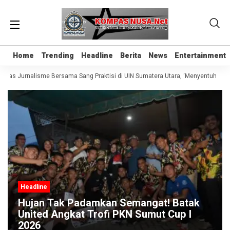
Home
Home
Trending
Trending
Headline
Headline
Berita
Berita
News
News
Entertainment
Entertainment
Kelas Jurnalisme Bersama Sang Praktisi di UIN Sumatera Utara, ‘Menyentuh Hati 
Headline
Hujan Tak Padamkan Semangat! Batak
United Angkat Trofi PKN Sumut Cup I
2026