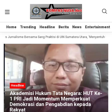
Home
Home
Trending
Trending
Headline
Headline
Berita
Berita
News
News
Entertainment
Entertainment
elas Jurnalisme Bersama Sang Praktisi di UIN Sumatera Utara, ‘Menyentuh Hati L
Headline
Akademisi Hukum Tata Negara: HUT Ke-
1 PRI Jadi Momentum Memperkuat
Demokrasi dan Pengabdian kepada
Rakyat