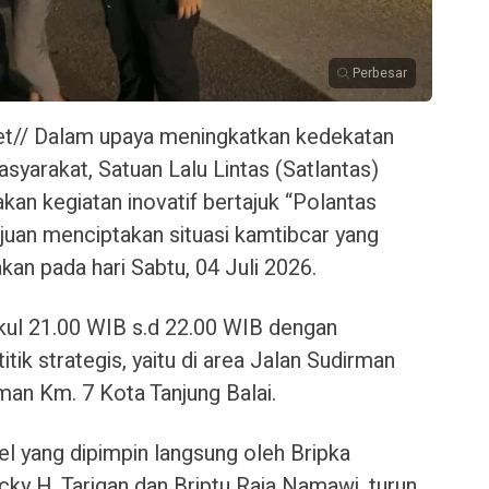
Perbesar
et// Dalam upaya meningkatkan kedekatan
yarakat, Satuan Lalu Lintas (Satlantas)
kan kegiatan inovatif bertajuk “Polantas
juan menciptakan situasi kamtibcar yang
kan pada hari Sabtu, 04 Juli 2026.
kul 21.00 WIB s.d 22.00 WIB dengan
itik strategis, yaitu di area Jalan Sudirman
an Km. 7 Kota Tanjung Balai.
l yang dipimpin langsung oleh Bripka
icky H. Tarigan dan Briptu Raja Namawi, turun