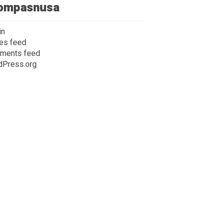
ompasnusa
in
ies feed
ments feed
dPress.org