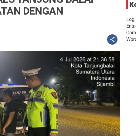
K
ATAN DENGAN
Log 
Entr
Com
Wor