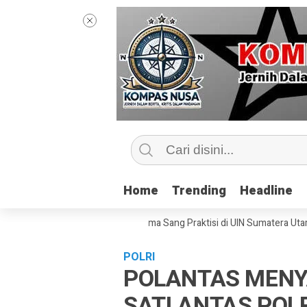
Home
Home
Trending
Trending
Headline
Headline
ntip Kelas Jurnalisme Bersama Sang Praktisi di UIN Sumatera Utara, ‘Me
POLRI
POLANTAS MENYA
SATLANTAS POL