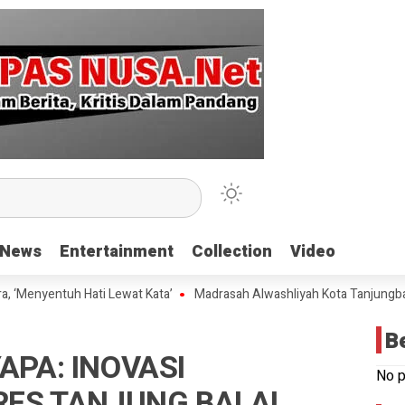
News
News
Entertainment
Entertainment
Collection
Collection
Video
Video
nyentuh Hati Lewat Kata’
Madrasah Alwashliyah Kota Tanjungbalai Ge
B
PA: INOVASI
No p
RES TANJUNG BALAI