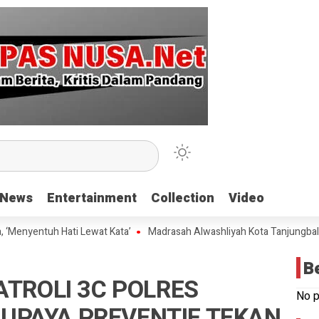
News
News
Entertainment
Entertainment
Collection
Collection
Video
Video
yentuh Hati Lewat Kata’
Madrasah Alwashliyah Kota Tanjungbalai Gel
B
TROLI 3C POLRES
No p
 UPAYA PREVENTIF TEKAN