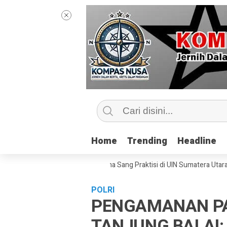
Home
Home
Trending
Trending
Headline
Headline
tip Kelas Jurnalisme Bersama Sang Praktisi di UIN Sumatera Utara, ‘Men
POLRI
PENGAMANAN PA
TANJUNG BALAI: