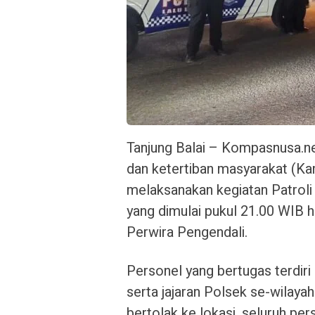
Tanjung Balai – Kompasnusa.n
dan ketertiban masyarakat (Ka
melaksanakan kegiatan Patroli 
yang dimulai pukul 21.00 WIB hi
Perwira Pengendali.
Personel yang bertugas terdiri 
serta jajaran Polsek se-wilaya
bertolak ke lokasi, seluruh pe