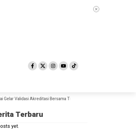
ar Validasi Akreditasi Bersama Tim Asesor BAN-PDM Tahun 2026
Skan
erita Terbaru
osts yet.