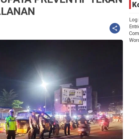
K
ALANAN
Log 
Entr
Com
Wor