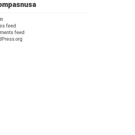
ompasnusa
in
ies feed
ments feed
dPress.org