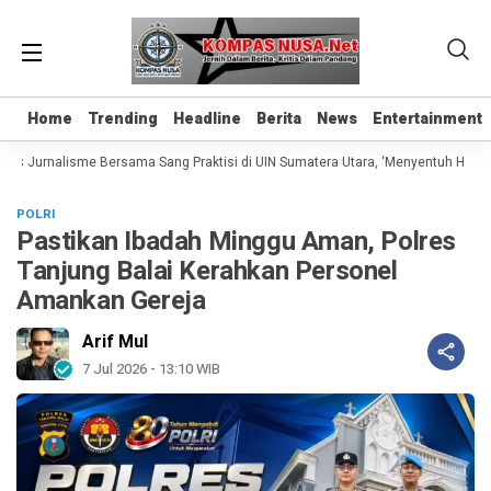
Home
Home
Trending
Trending
Headline
Headline
Berita
Berita
News
News
Entertainment
Entertainment
as Jurnalisme Bersama Sang Praktisi di UIN Sumatera Utara, ‘Menyentuh Hati Le
POLRI
Pastikan Ibadah Minggu Aman, Polres
Tanjung Balai Kerahkan Personel
Amankan Gereja
Arif Mul
7 Jul 2026 - 13:10 WIB