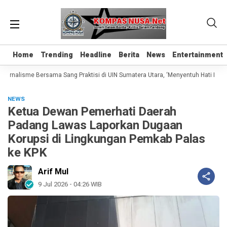
Home
Home
Trending
Trending
Headline
Headline
Berita
Berita
News
News
Entertainment
Entertainment
urnalisme Bersama Sang Praktisi di UIN Sumatera Utara, ‘Menyentuh Hati Lewat 
NEWS
Ketua Dewan Pemerhati Daerah
Padang Lawas Laporkan Dugaan
Korupsi di Lingkungan Pemkab Palas
ke KPK
Arif Mul
9 Jul 2026 - 04:26 WIB