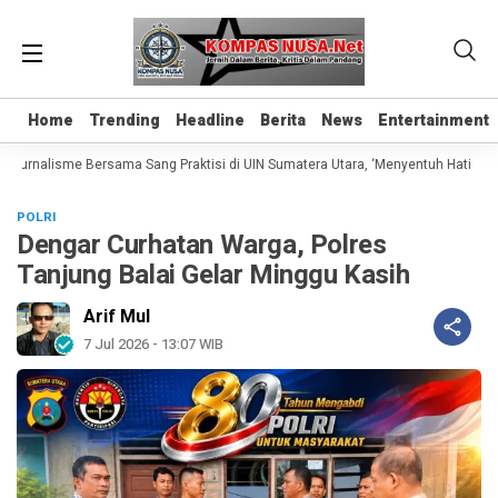
Home
Home
Trending
Trending
Headline
Headline
Berita
Berita
News
News
Entertainment
Entertainment
 Jurnalisme Bersama Sang Praktisi di UIN Sumatera Utara, ‘Menyentuh Hati Lewat
POLRI
Dengar Curhatan Warga, Polres
Tanjung Balai Gelar Minggu Kasih
Arif Mul
7 Jul 2026 - 13:07 WIB